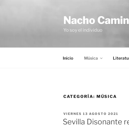
Saltar
al
Nacho Cami
contenido
Yo soy el individuo
Inicio
Música
Literatu
CATEGORÍA:
MÚSICA
PUBLICADO
VIERNES 13 AGOSTO 2021
EL
Sevilla Disonante 