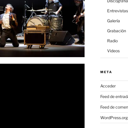
Discografía
Entrevistas
Galería
Grabación
Radio
Videos
META
Acceder
Feed de entrad
Feed de comen
WordPress.org