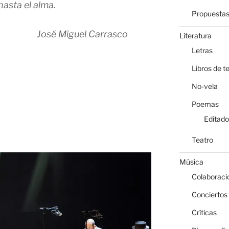
asta el alma.
Propuesta
el Carrasco
Literatura
Letras
Libros de t
No-vela
Poemas
Editado
Teatro
Música
Colaboraci
Conciertos
Críticas