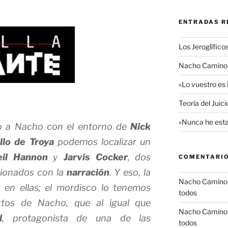
ENTRADAS R
Los Jeroglífico
Nacho Camino R
«Lo vuestro es
Teoría del Juic
«Nunca he esta
o a Nacho con el entorno de
Nick
llo de Troya
podemos localizar un
eil Hannon
y
Jarvis Cocker
, dos
COMENTARIO
sionados con la
narración
. Y eso, la
Nacho Camino
 en ellas; el mordisco lo tenemos
todos
tos de Nacho, que al igual que
Nacho Camino
d
, protagonista de una de las
todos