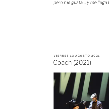
pero me gusta… y me llega h
José Migu
PUBLICADO
VIERNES 13 AGOSTO 2021
EL
Coach (2021)