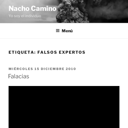
Saltar
Nacho Camino
al
Yo soy el individuo
contenido
Menú
ETIQUETA:
FALSOS EXPERTOS
PUBLICADO
MIÉRCOLES 15 DICIEMBRE 2010
EL
Falacias