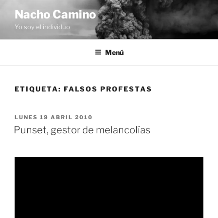
Saltar
Nacho Camino
al
Yo soy el individuo
contenido
Menú
ETIQUETA:
FALSOS PROFESTAS
PUBLICADO
LUNES 19 ABRIL 2010
EL
Punset, gestor de melancolías