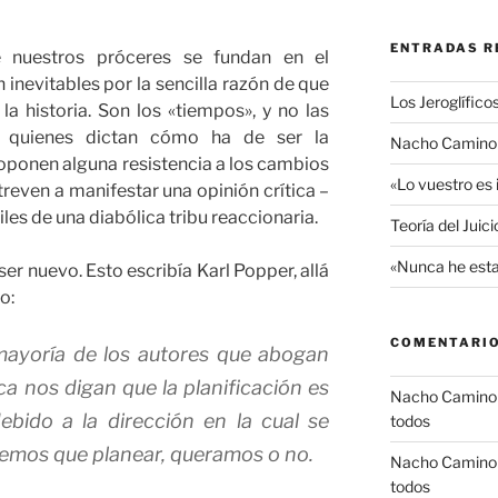
ENTRADAS R
 nuestros próceres se fundan en el
 inevitables por la sencilla razón de que
Los Jeroglífico
a historia. Son los «tiempos», y no las
, quienes dictan cómo ha de ser la
Nacho Camino R
oponen alguna resistencia a los cambios
«Lo vuestro es
treven a manifestar una opinión crítica –
les de una diabólica tribu reaccionaria.
Teoría del Juic
«Nunca he esta
ser nuevo. Esto escribía Karl Popper, allá
o:
COMENTARIO
mayoría de los autores que abogan
ica nos digan que la planificación es
Nacho Camino
debido a la dirección en la cual se
todos
enemos que planear, queramos o no.
Nacho Camino
todos