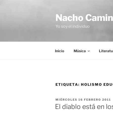
Saltar
al
Nacho Cami
contenido
Yo soy el individuo
Inicio
Música
Literatu
ETIQUETA:
HOLISMO EDU
PUBLICADO
MIÉRCOLES 16 FEBRERO 2011
EL
El diablo está en lo