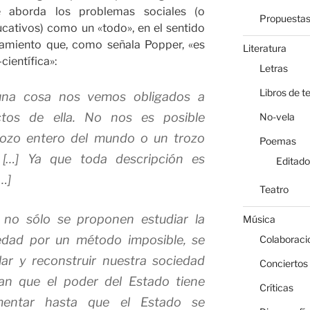
e aborda los problemas sociales (o
Propuesta
cativos) como un «todo», en el sentido
samiento que, como señala Popper, «es
Literatura
científica»:
Letras
Libros de t
una cosa nos vemos obligados a
ectos de ella. No nos es posible
No-vela
trozo entero del mundo o un trozo
Poemas
. […] Ya que toda descripción es
Editado
…]
Teatro
s no sólo se proponen estudiar la
Música
iedad por un método imposible, se
Colaboraci
ar y reconstruir nuestra sociedad
Conciertos
an que el poder del Estado tiene
Críticas
mentar hasta que el Estado se