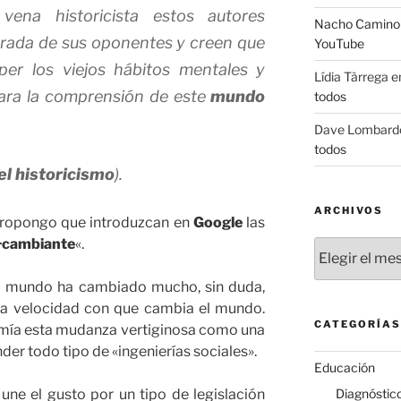
ena historicista estos autores
Nacho Camino
grada de sus oponentes y creen que
YouTube
per los viejos hábitos mentales y
Lídia Tàrrega
e
ara la comprensión de este
mundo
todos
Dave Lombard
todos
el historicismo
).
ARCHIVOS
s propongo que introduzcan en
Google
las
cambiante
«.
Archivos
 mundo ha cambiado mucho, sin duda,
 la velocidad con que cambia el mundo.
CATEGORÍAS
imía esta mudanza vertiginosa como una
er todo tipo de «ingenierías sociales».
Educación
 une el gusto por un tipo de legislación
Diagnóstic