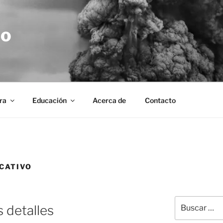
no
ra
Educación
Acerca de
Contacto
CATIVO
Buscar
s detalles
por: