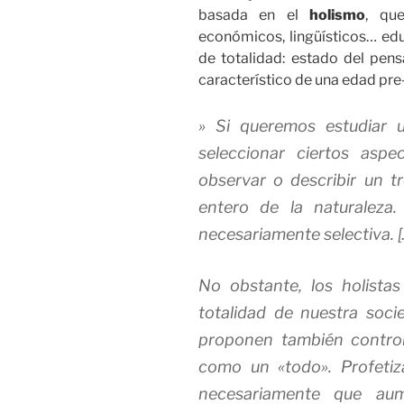
basada en el
holismo
, qu
económicos, lingüísticos… edu
de totalidad: estado del pen
característico de una edad pre-
» Si queremos estudiar 
seleccionar ciertos asp
observar o describir un 
entero de la naturaleza
necesariamente selectiva. [
No obstante, los holista
totalidad de nuestra soc
proponen también control
como un «todo». Profetiz
necesariamente que au