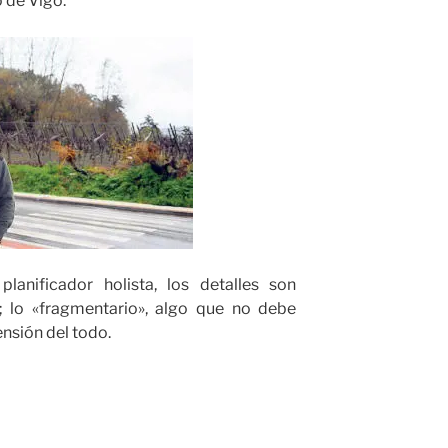
o de Vigo:
anificador holista, los detalles son
s; lo «fragmentario», algo que no debe
ensión del todo.