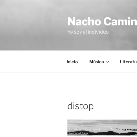
Saltar
al
Nacho Cami
contenido
Yo soy el individuo
Inicio
Música
Literatu
distop