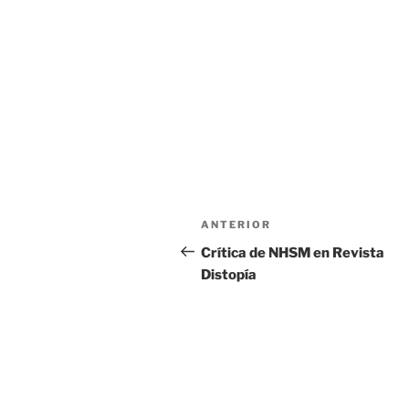
Navegación
Entrada
ANTERIOR
de
anterior:
Crítica de NHSM en Revista
Distopía
entradas