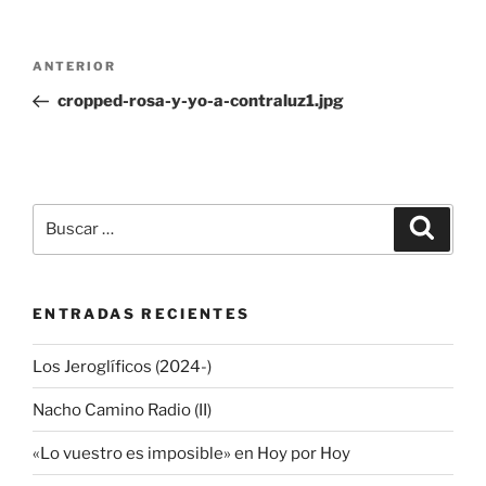
Navegación
Entrada
ANTERIOR
de
anterior:
cropped-rosa-y-yo-a-contraluz1.jpg
entradas
Buscar
Buscar
por:
ENTRADAS RECIENTES
Los Jeroglíficos (2024-)
Nacho Camino Radio (II)
«Lo vuestro es imposible» en Hoy por Hoy