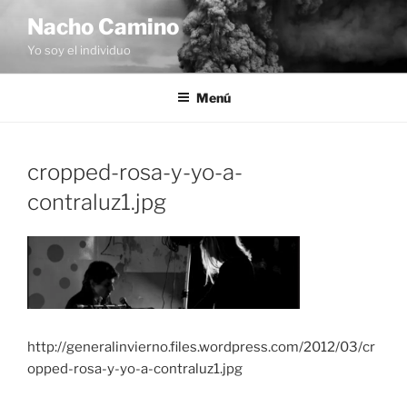
Saltar
Nacho Camino
al
Yo soy el individuo
contenido
Menú
cropped-rosa-y-yo-a-
contraluz1.jpg
http://generalinvierno.files.wordpress.com/2012/03/cr
opped-rosa-y-yo-a-contraluz1.jpg