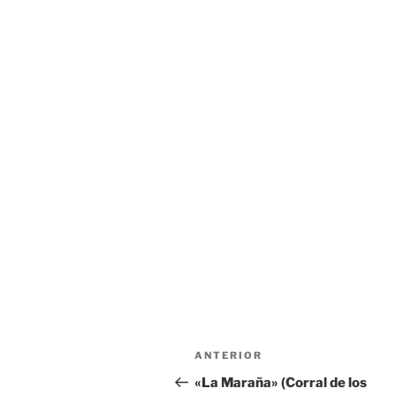
Navegación
Entrada
ANTERIOR
de
anterior:
«La Maraña» (Corral de los