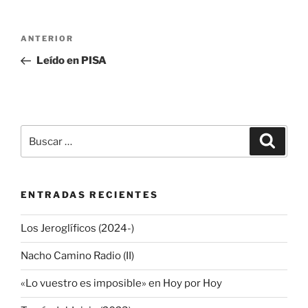
Navegación
Entrada
ANTERIOR
de
anterior:
Leído en PISA
entradas
Buscar
Buscar
por:
ENTRADAS RECIENTES
Los Jeroglíficos (2024-)
Nacho Camino Radio (II)
«Lo vuestro es imposible» en Hoy por Hoy