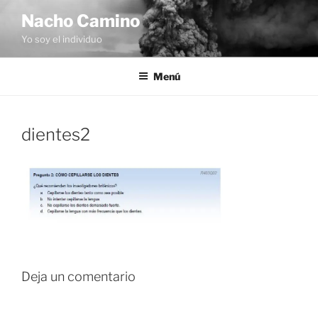
Saltar
Nacho Camino
al
Yo soy el individuo
contenido
Menú
dientes2
Deja un comentario