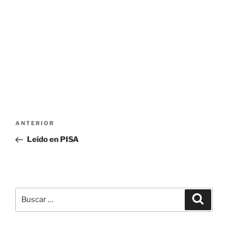
Navegación
Entrada
ANTERIOR
de
anterior:
Leído en PISA
entradas
Buscar
Buscar
por: