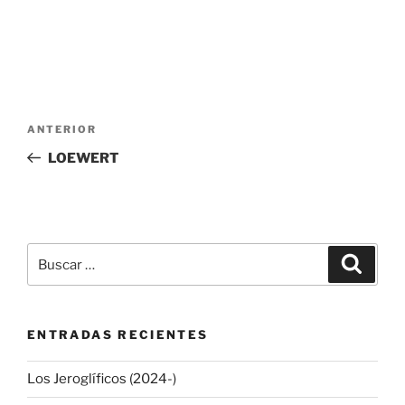
Navegación
Entrada
ANTERIOR
de
anterior:
LOEWERT
entradas
Buscar
Buscar
por:
ENTRADAS RECIENTES
Los Jeroglíficos (2024-)