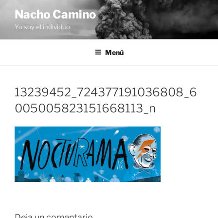
Saltar
Nacho Camino
al
Yo soy el individuo
contenido
Menú
13239452_724377191036808_6
005005823151668113_n
Deja un comentario