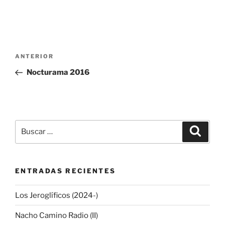
Navegación
Entrada
ANTERIOR
de
anterior:
Nocturama 2016
entradas
Buscar
Buscar
por:
ENTRADAS RECIENTES
Los Jeroglíficos (2024-)
Nacho Camino Radio (II)