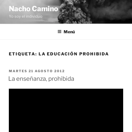
Saltar
Nacho Camino
al
Yo soy el individuo
contenido
Menú
ETIQUETA:
LA EDUCACIÓN PROHIBIDA
PUBLICADO
MARTES 21 AGOSTO 2012
EL
La enseñanza, prohibida