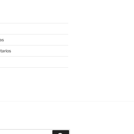
as
tarios