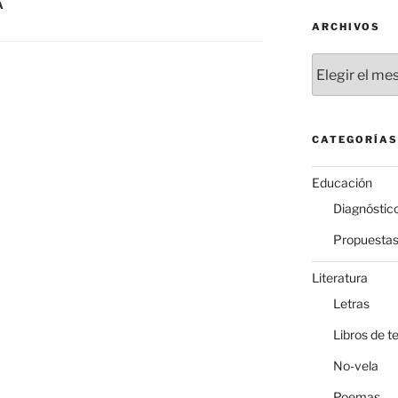
A
ARCHIVOS
Archivos
CATEGORÍAS
Educación
Diagnóstic
Propuesta
Literatura
Letras
Libros de t
No-vela
Poemas