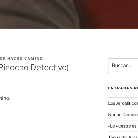
OR
NACHO CAMINO
Buscar
(Pinocho Detective)
por:
ENTRADAS R
mino.
Los Jeroglífico
Nacho Camino R
«Lo vuestro es
Teoría del Juic