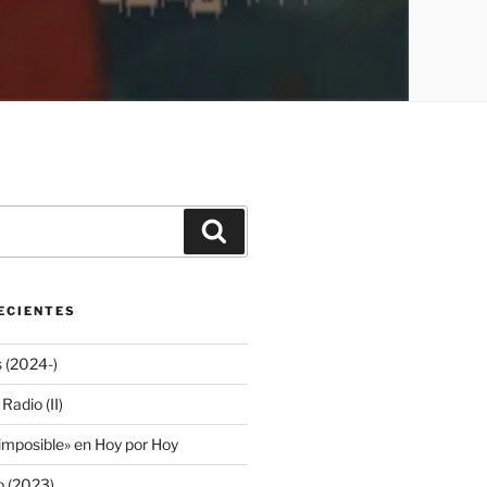
Buscar
ECIENTES
s (2024-)
adio (II)
 imposible» en Hoy por Hoy
io (2023)