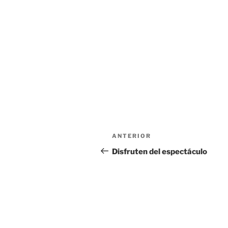
Navegación
Entrada
ANTERIOR
de
anterior:
Disfruten del espectáculo
entradas