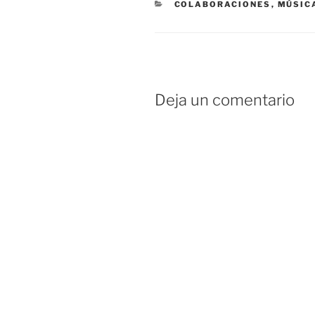
CATEGORÍAS
COLABORACIONES
,
MÚSIC
Deja un comentario