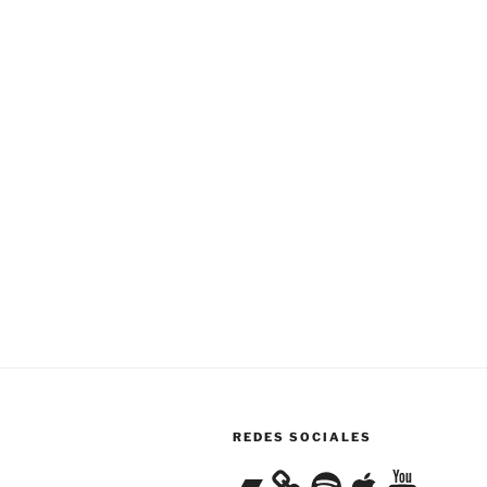
REDES SOCIALES
Bandcamp
Spotify
Apple
YouTube