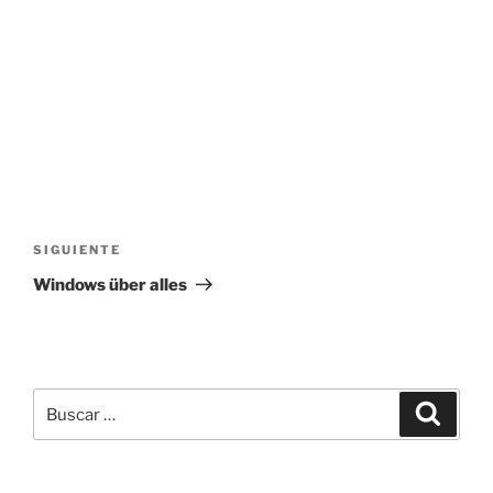
Navegación
de
Siguiente
SIGUIENTE
entradas
entrada
Windows über alles
Buscar
Buscar
por: