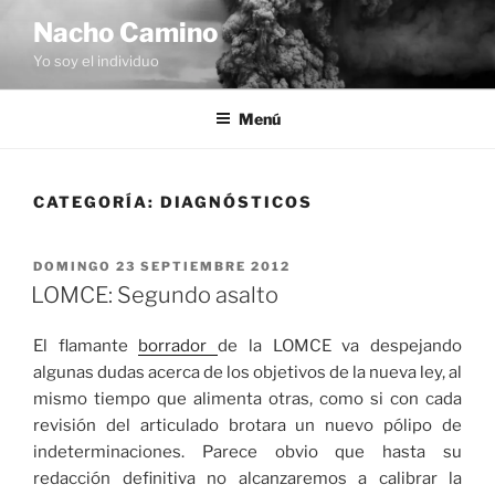
Saltar
Nacho Camino
al
Yo soy el individuo
contenido
Menú
CATEGORÍA:
DIAGNÓSTICOS
PUBLICADO
DOMINGO 23 SEPTIEMBRE 2012
EL
LOMCE: Segundo asalto
El flamante
borrador
de la LOMCE va despejando
algunas dudas acerca de los objetivos de la nueva ley, al
mismo tiempo que alimenta otras, como si con cada
revisión del articulado brotara un nuevo pólipo de
indeterminaciones. Parece obvio que hasta su
redacción definitiva no alcanzaremos a calibrar la